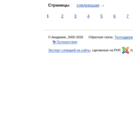
Страницы
следующая
→
1
2
3
4
5
6
7
© Академик, 2000-2026
Обратная связь:
Техподдерж
👣 Путешествия
Экспорт словарей на сайты
, сделанные на PHP,
Jo