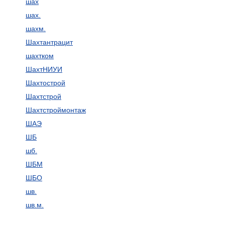
шах
шах.
шахм.
Шахтантрацит
шахтком
ШахтНИУИ
Шахтострой
Шахтстрой
Шахтстроймонтаж
ШАЭ
ШБ
шб.
ШБМ
ШБО
шв.
шв.м.