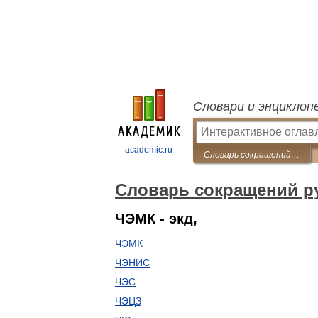
Словари и энциклоп
academic.ru
Словарь сокращений русского языка
Словарь сокращений ру
ЧЭМК - экд,
ЧЭМК
ЧЭНИС
ЧЭС
ЧЭЦЗ