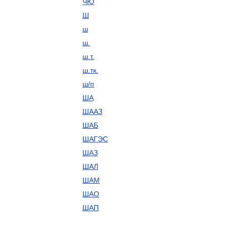
ЧЮ
Ш
ш
ш.
ш.т.
ш.тк.
ш/п
ША
ШААЗ
ШАБ
ШАГЭС
ШАЗ
ШАЛ
ШАМ
ШАО
ШАП