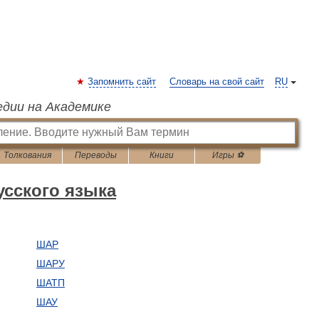
Запомнить сайт
Словарь на свой сайт
RU
едии на Академике
Толкования
Переводы
Книги
Игры ⚽
сского языка
ШАР
ШАРУ
ШАТП
ШАУ