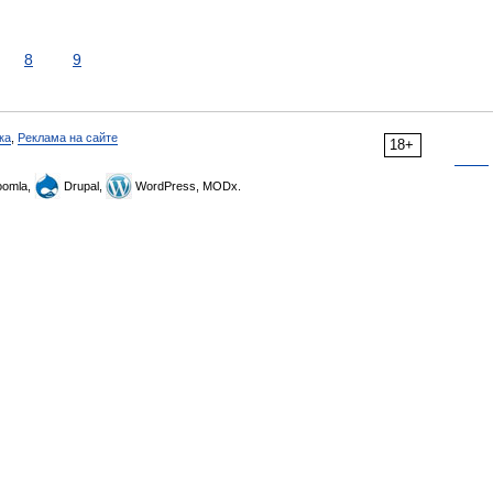
8
9
ка
,
Реклама на сайте
18+
omla,
Drupal,
WordPress, MODx.